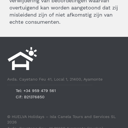
verwijdering van beoordelingen waarvan
overtuigend kan worden aangetoond dat zij
misleidend zijn of niet afkomstig zijn van
echte consumenten.
Avda. Cayetano Feu 41, Local 1, 21400, Ayamonte
Tel: +34 959 479 561
Cif: B21376850
© HUELVA Holidays – Isla Canela Tours and Services SL
2026