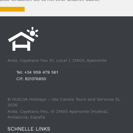
Neue Suche
Avda. Cayetano Feu 41, Local 1, 21400, Ayamonte
Tel: +34 959 479 561
Cif: B21376850
© HUELVA Holidays – Isla Canela Tours and Services SL
2026
Avda. Cayetano Feu, 41 21400 Ayamonte (Huelva),
Andalucía, España
SCHNELLE LINKS