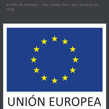
© HUELVA Holidays – Isla Canela Tours and Services SL
2026