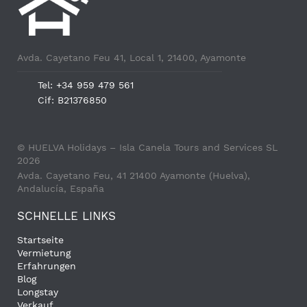
Avda. Cayetano Feu 41, Local 1, 21400, Ayamonte
Tel: +34 959 479 561
Cif: B21376850
© HUELVA Holidays – Isla Canela Tours and Services SL
2026
Avda. Cayetano Feu, 41 21400 Ayamonte (Huelva),
Andalucía, España
SCHNELLE LINKS
Startseite
Vermietung
Erfahrungen
Blog
Longstay
Verkauf