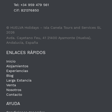
Tel: +34 959 479 561
Cif: B21376850
© HUELVA Holidays – Isla Canela Tours and Services SL
2026
Avda. Cayetano Feu, 41 21400 Ayamonte (Huelva),
Andalucía, España
ENLACES RÁPIDOS
Inicio
Alojamientos
Experiencias
Blog
Larga Estancia
Venta
Nosotros
Contacto
AYUDA