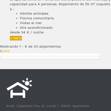
capacidad para 4 personas. Alojamiento de 55 m² coqueto
y...
Admite animales
Piscina comunitaria
Vistas al mar
Aire acondicionado
desde
54 €
/ noche
+ INFO
Mostrando 1 - 6 de 43 alojamientos
1
2
3
4
5
Avda. Cayetano Feu 41, Local 1, 21400, Ayamonte