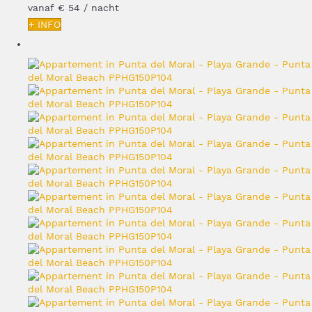
vanaf
€ 54
/ nacht
+ INFO