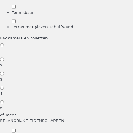
Tennisbaan
Terras met glazen schuifwand
Badkamers en toiletten
1
2
3
4
5
of meer
BELANGRIJKE EIGENSCHAPPEN