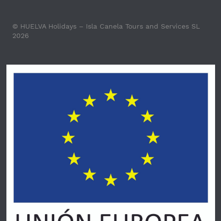
© HUELVA Holidays – Isla Canela Tours and Services SL
2026