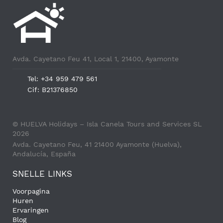
Avda. Cayetano Feu 41, Local 1, 21400, Ayamonte
Tel: +34 959 479 561
Cif: B21376850
© HUELVA Holidays – Isla Canela Tours and Services SL
2026
Avda. Cayetano Feu, 41 21400 Ayamonte (Huelva),
Andalucía, España
SNELLE LINKS
Voorpagina
Huren
Ervaringen
Blog