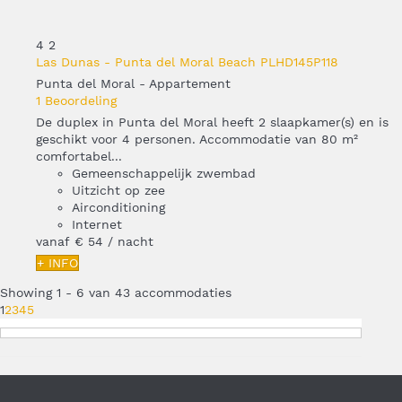
4
2
Las Dunas - Punta del Moral Beach PLHD145P118
Punta del Moral -
Appartement
1 Beoordeling
De duplex in Punta del Moral heeft 2 slaapkamer(s) en is
geschikt voor 4 personen. Accommodatie van 80 m²
comfortabel...
Gemeenschappelijk zwembad
Uitzicht op zee
Airconditioning
Internet
vanaf
€ 54
/ nacht
+ INFO
Showing 1 - 6 van 43 accommodaties
1
2
3
4
5