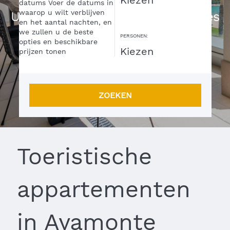
datums
Voer de datums in
waarop u wilt verblijven
Uw vakantieverblijf met garanties
en het aantal nachten, en
we zullen u de beste
PERSONEN:
opties en beschikbare
prijzen tonen
ZOEKEN
Toeristische
appartementen
in Ayamonte