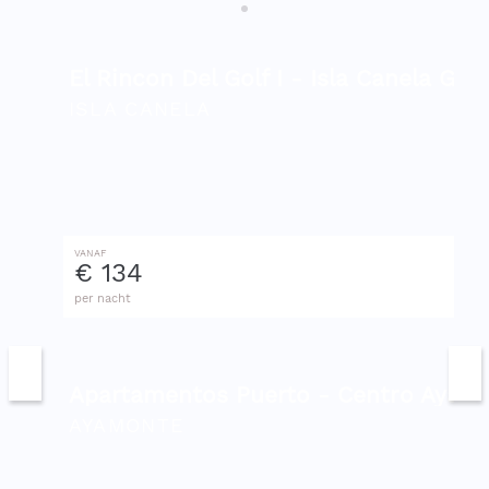
El Rincon Del Golf I - Isla Canela Go
ISLA CANELA
VANAF
€ 134
per nacht
Apartamentos Puerto - Centro Aya
AYAMONTE