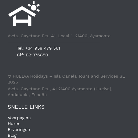
Avda. Cayetano Feu 41, Local 1, 21400, Ayamonte
Tel: +34 959 479 561
Cif: B21376850
© HUELVA Holidays – Isla Canela Tours and Services SL
2026
Avda. Cayetano Feu, 41 21400 Ayamonte (Huelva),
Andalucía, España
SNELLE LINKS
Voorpagina
Huren
Ervaringen
Blog