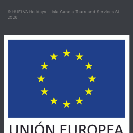
© HUELVA Holidays – Isla Canela Tours and Services SL
2026