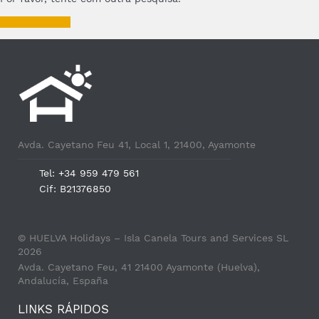
Nova pesquisa
Avda. Cayetano Feu 41, Local 1, 21400, Ayamonte
Tel: +34 959 479 561
Cif: B21376850
© HUELVA Holidays – Isla Canela Tours and Services SL
2026
Avda. Cayetano Feu, 41 21400 Ayamonte (Huelva),
Andalucía, España
LINKS RÁPIDOS