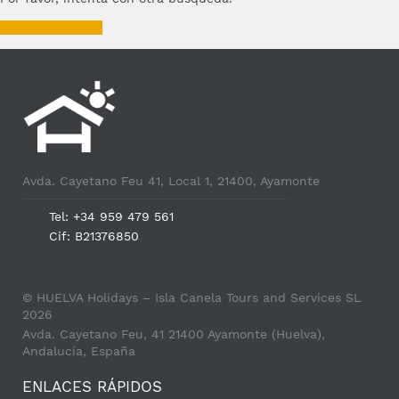
Nueva búsqueda
Avda. Cayetano Feu 41, Local 1, 21400, Ayamonte
Tel: +34 959 479 561
Cif: B21376850
© HUELVA Holidays – Isla Canela Tours and Services SL
2026
Avda. Cayetano Feu, 41 21400 Ayamonte (Huelva),
Andalucía, España
ENLACES RÁPIDOS