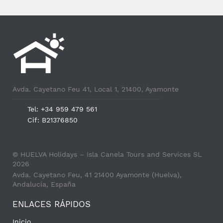
Avda. Cayetano Feu 41, Local 1, 21400, Ayamonte
Tel: +34 959 479 561
Cif: B21376850
© HUELVA Holidays – Isla Canela Tours and Services SL
2026
Avda. Cayetano Feu, 41 21400 Ayamonte (Huelva),
Andalucía, España
ENLACES RÁPIDOS
Inicio