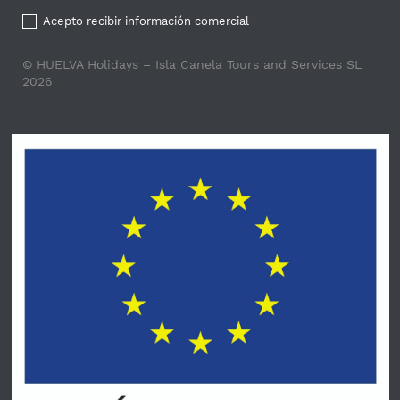
Acepto recibir información comercial
© HUELVA Holidays – Isla Canela Tours and Services SL
2026