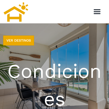
M
e
n
u
VER DESTINOS
Condicion
es