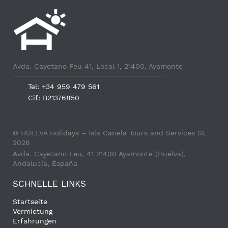
Avda. Cayetano Feu 41, Local 1, 21400, Ayamonte
Tel: +34 959 479 561
Cif: B21376850
© HUELVA Holidays – Isla Canela Tours and Services SL
2026
Avda. Cayetano Feu, 41 21400 Ayamonte (Huelva),
Andalucía, España
SCHNELLE LINKS
Startseite
Vermietung
Erfahrungen