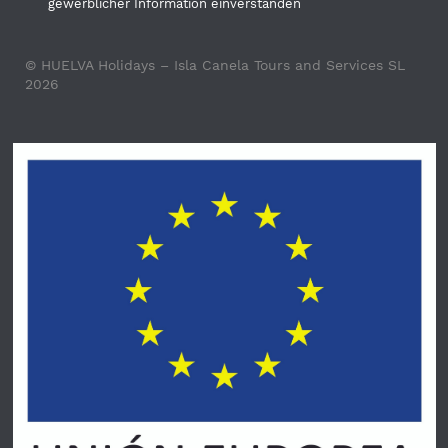
gewerblicher Information einverstanden
© HUELVA Holidays – Isla Canela Tours and Services SL
2026