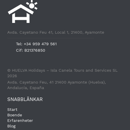
Avda. Cayetano Feu 41, Local 1, 21400, Ayamonte
Tel: +34 959 479 561
Cif: B21376850
© HUELVA Holidays – Isla Canela Tours and Services SL
2026
Avda. Cayetano Feu, 41 21400 Ayamonte (Huelva),
Andalucía, España
SNABBLÄNKAR
Start
Boende
Erfarenheter
Blog