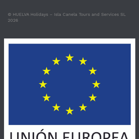
© HUELVA Holidays – Isla Canela Tours and Services SL
2026