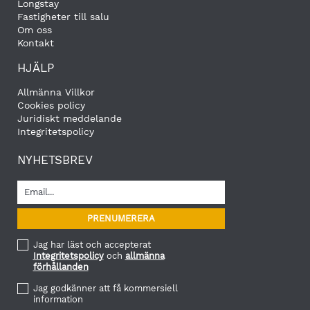
Longstay
Fastigheter till salu
Om oss
Kontakt
HJÄLP
Allmänna Villkor
Cookies policy
Juridiskt meddelande
Integritetspolicy
NYHETSBREV
Jag har läst och accepterat
Integritetspolicy
och
allmänna
förhållanden
Jag godkänner att få kommersiell
information