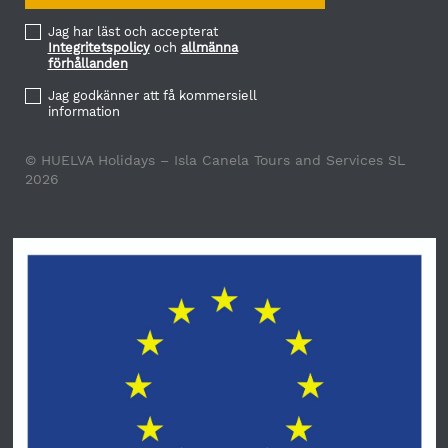
Jag har läst och accepterat
Integritetspolicy
och
allmänna
förhållanden
Jag godkänner att få kommersiell
information
© HUELVA Holidays – Isla Canela Tours and Services SL
2026