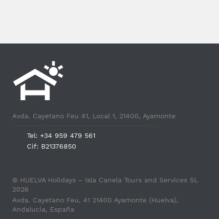
Avda. Cayetano Feu 41, Local 1, 21400, Ayamonte
Tel: +34 959 479 561
Cif: B21376850
© HUELVA Holidays – Isla Canela Tours and Services SL
2026
Avda. Cayetano Feu, 41 21400 Ayamonte (Huelva),
Andalucía, España