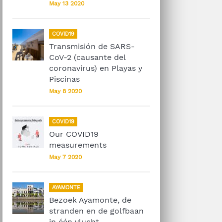
May 13 2020
COVID19
Transmisión de SARS-
CoV-2 (causante del
coronavirus) en Playas y
Piscinas
May 8 2020
COVID19
Our COVID19
measurements
May 7 2020
AYAMONTE
Bezoek Ayamonte, de
stranden en de golfbaan
in één vlucht.