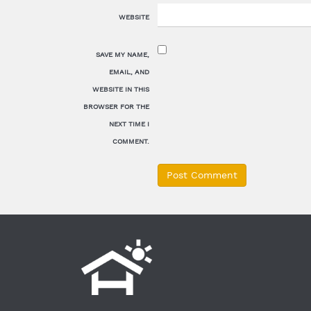
WEBSITE
SAVE MY NAME,
EMAIL, AND
WEBSITE IN THIS
BROWSER FOR THE
NEXT TIME I
COMMENT.