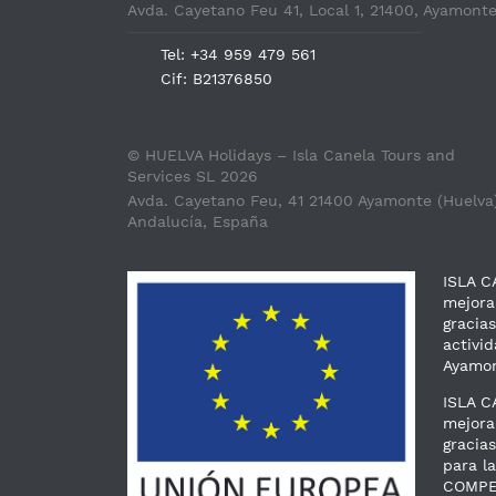
Avda. Cayetano Feu 41, Local 1, 21400, Ayamont
Tel: +34 959 479 561
Cif: B21376850
© HUELVA Holidays – Isla Canela Tours and
Services SL 2026
Avda. Cayetano Feu, 41 21400 Ayamonte (Huelva)
Andalucía, España
ISLA C
mejora
gracia
activi
Ayamon
ISLA C
mejorar
gracia
para l
COMPET