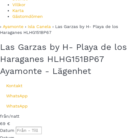
Villkor
Karta
Gästomdömen
›
Ayamonte
›
Isla Canela
› Las Garzas by H- Playa de los
Haraganes HLHG151BP67
Las Garzas by H- Playa de los
Haraganes HLHG151BP67
Ayamonte -
Lägenhet
Kontakt
WhatsApp
WhatsApp
från
/natt
69
€
Datum
Datum