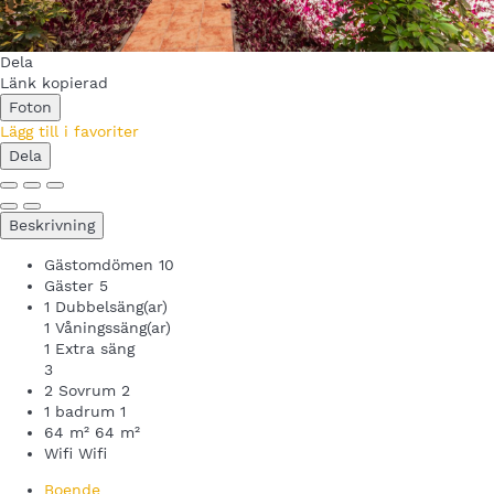
Dela
Länk kopierad
Foton
Lägg till i favoriter
Dela
Beskrivning
Gästomdömen
10
Gäster
5
1 Dubbelsäng(ar)
1 Våningssäng(ar)
1 Extra säng
3
2 Sovrum
2
1 badrum
1
64 m²
64 m²
Wifi
Wifi
Boende