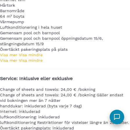
Hårtork
Barnområde
64 m² boyta
Värmepump
Luftkonditionering i hela huset
Gemensam pool och barnpool
Gemensam pool och barnpool
öppningsdatum 15/6,
stängningsdatum 15/9
Övertäckt pakeringsplats på plats
Visa mer
Visa mindre
Visa mer
Visa mindre
Service: Inklusive eller exklusive
Change of sheets and towels: 24,00 € /bokning
Change of sheets and towels: 24,00 € /bokning
Gäller endast
vid bokningen mer än 7 nätter
handdukar: inkluderad (byta varje 7 dag)
Internet: inkluderad
luftkonditionering: inkluderad
luftkonditionering
Restriktioner för vistelser längre än 28 nätter.
Övertäckt pakeringsplats: inkluderad