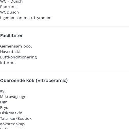
WC
·
Dusch
Badrum 1
WC
Dusch
I gemensamma utrymmen
Faciliteter
Gemensam pool
Havsutsikt
Luftkonditionering
Internet
Oberoende kök (Vitroceramic)
Kyl
Mikrovågsugn
Ugn
Frys
Diskmaskin
Tallrikar/Bestick
Köksredskap