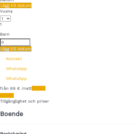
Lägg till datum
Vuxna
1
Barn
Lägg till datum
Kontakt
WhatsApp
WhatsApp
från
69
€
/natt
Datum
Datum
Tillgänglighet och priser
Boende
Beskrivning