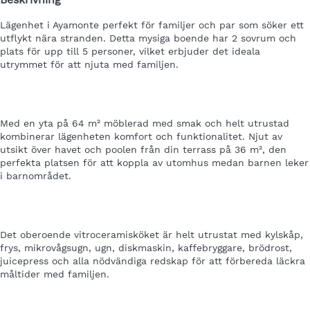
Lägenhet i Ayamonte
perfekt för familjer och par som söker ett
utflykt nära stranden. Detta mysiga boende har 2 sovrum och
plats för upp till 5 personer, vilket erbjuder det ideala
utrymmet för att njuta med familjen.
Med en yta på 64 m² möblerad med smak och helt utrustad
kombinerar lägenheten komfort och funktionalitet. Njut av
utsikt över havet och poolen från din terrass på 36 m², den
perfekta platsen för att koppla av utomhus medan barnen leker
i barnområdet.
Det oberoende vitroceramisköket är helt utrustat med kylskåp,
frys, mikrovågsugn, ugn, diskmaskin, kaffebryggare, brödrost,
juicepress och alla nödvändiga redskap för att förbereda läckra
måltider med familjen.