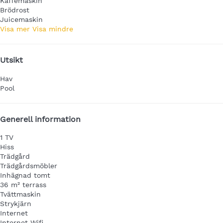
Kaffemaskin
Brödrost
Juicemaskin
Visa mer
Visa mindre
Utsikt
Hav
Pool
Generell information
1 TV
Hiss
Trädgård
Trädgårdsmöbler
Inhägnad tomt
36 m² terrass
Tvättmaskin
Strykjärn
Internet
Internet
Wifi