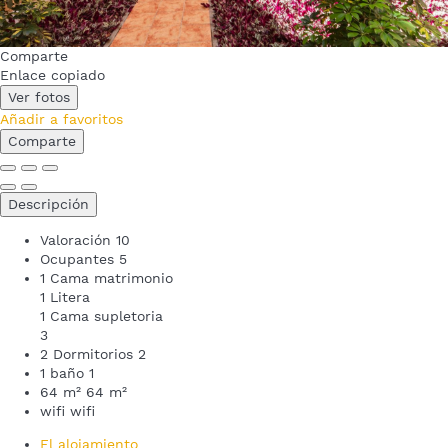
Comparte
Enlace copiado
Ver fotos
Añadir a favoritos
Comparte
Descripción
Valoración
10
Ocupantes
5
1 Cama matrimonio
1 Litera
1 Cama supletoria
3
2 Dormitorios
2
1 baño
1
64 m²
64 m²
wifi
wifi
El alojamiento