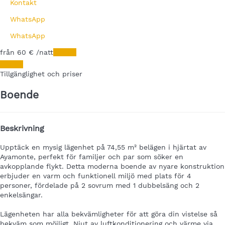
Kontakt
WhatsApp
WhatsApp
från
60
€
/natt
Datum
Datum
Tillgänglighet och priser
Boende
Beskrivning
Upptäck en mysig lägenhet på 74,55 m² belägen i hjärtat av
Ayamonte, perfekt för familjer och par som söker en
avkopplande flykt. Detta moderna boende av nyare konstruktion
erbjuder en varm och funktionell miljö med plats för 4
personer, fördelade på 2 sovrum med 1 dubbelsäng och 2
enkelsängar.
Lägenheten har alla bekvämligheter för att göra din vistelse så
bekväm som möjligt. Njut av luftkonditionering och värme via