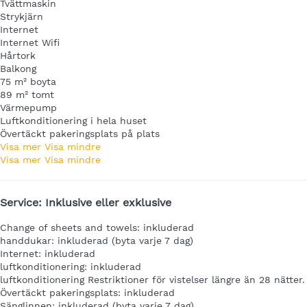
Tvättmaskin
Strykjärn
Internet
Internet
Wifi
Hårtork
Balkong
75 m² boyta
89 m² tomt
Värmepump
Luftkonditionering i hela huset
Övertäckt pakeringsplats på plats
Visa mer
Visa mindre
Visa mer
Visa mindre
Service: Inklusive eller exklusive
Change of sheets and towels: inkluderad
handdukar: inkluderad (byta varje 7 dag)
Internet: inkluderad
luftkonditionering: inkluderad
luftkonditionering
Restriktioner för vistelser längre än 28 nätter.
Övertäckt pakeringsplats: inkluderad
Sänglinnen: inkluderad (byta varje 7 dag)