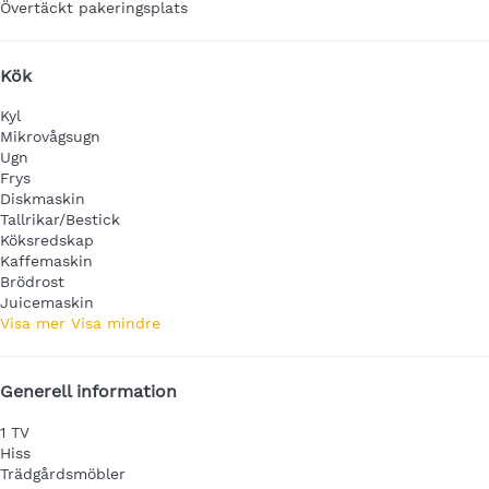
Övertäckt pakeringsplats
Kök
Kyl
Mikrovågsugn
Ugn
Frys
Diskmaskin
Tallrikar/Bestick
Köksredskap
Kaffemaskin
Brödrost
Juicemaskin
Visa mer
Visa mindre
Generell information
1 TV
Hiss
Trädgårdsmöbler