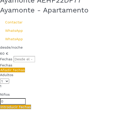
Ayamonte AEHP22DP77
Ayamonte -
Apartamento
Contactar
WhatsApp
WhatsApp
desde
/noche
60
€
Fechas
Fechas
Añadir fechas
Adultos
1
Niños
Introducir fechas