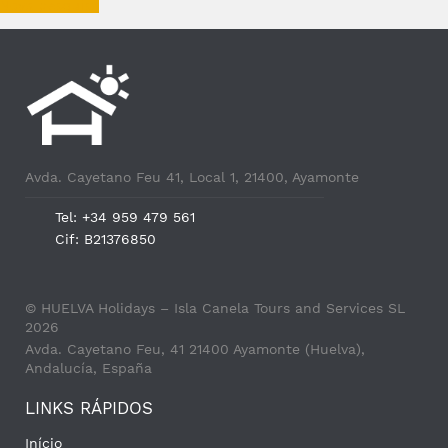
Nova pesquisa
Avda. Cayetano Feu 41, Local 1, 21400, Ayamonte
Tel: +34 959 479 561
Cif: B21376850
© HUELVA Holidays – Isla Canela Tours and Services SL
2026
Avda. Cayetano Feu, 41 21400 Ayamonte (Huelva),
Andalucía, España
LINKS RÁPIDOS
Início