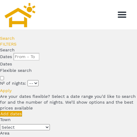
Menu
Search
FILTERS
Search
Dates
Dates
Flexible search
Nº of nights:
Apply
Are your dates flexible?
Select a date range you’d like to search
for and the number of nights. We’ll show options and the best
prices available
Add dates
Town
Area