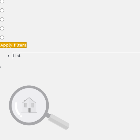
Apply filters
List
›