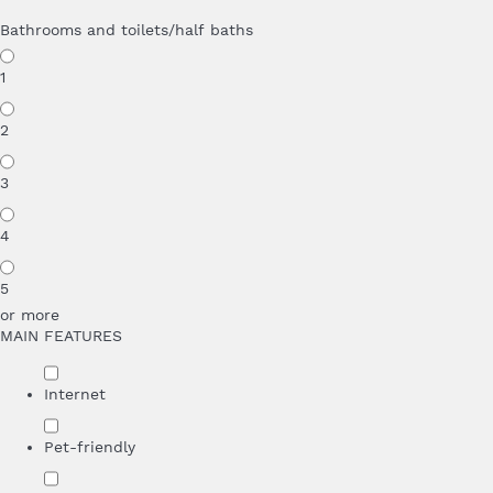
Bathrooms and toilets/half baths
1
2
3
4
5
or more
MAIN FEATURES
Internet
Pet-friendly