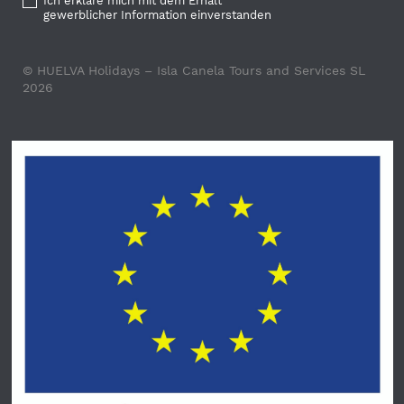
Ich erkläre mich mit dem Erhalt
gewerblicher Information einverstanden
© HUELVA Holidays – Isla Canela Tours and Services SL
2026