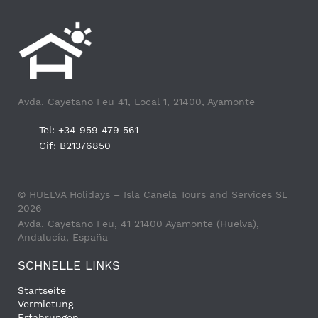
Avda. Cayetano Feu 41, Local 1, 21400, Ayamonte
Tel: +34 959 479 561
Cif: B21376850
© HUELVA Holidays – Isla Canela Tours and Services SL
2026
Avda. Cayetano Feu, 41 21400 Ayamonte (Huelva),
Andalucía, España
SCHNELLE LINKS
Startseite
Vermietung
Erfahrungen