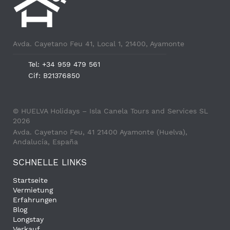
Avda. Cayetano Feu 41, Local 1, 21400, Ayamonte
Tel: +34 959 479 561
Cif: B21376850
© HUELVA Holidays – Isla Canela Tours and Services SL
2026
Avda. Cayetano Feu, 41 21400 Ayamonte (Huelva),
Andalucía, España
SCHNELLE LINKS
Startseite
Vermietung
Erfahrungen
Blog
Longstay
Verkauf