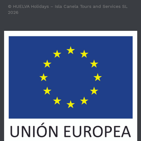
© HUELVA Holidays – Isla Canela Tours and Services SL
2026