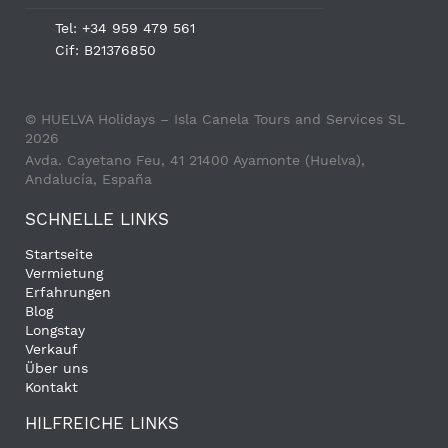
Tel: +34 959 479 561
Cif: B21376850
© HUELVA Holidays – Isla Canela Tours and Services SL
2026
Avda. Cayetano Feu, 41 21400 Ayamonte (Huelva),
Andalucía, España
SCHNELLE LINKS
Startseite
Vermietung
Erfahrungen
Blog
Longstay
Verkauf
Über uns
Kontakt
HILFREICHE LINKS