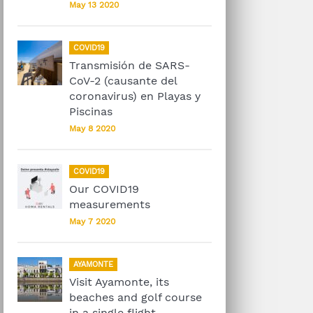
May 13 2020
COVID19
Transmisión de SARS-
CoV-2 (causante del
coronavirus) en Playas y
Piscinas
May 8 2020
COVID19
Our COVID19
measurements
May 7 2020
AYAMONTE
Visit Ayamonte, its
beaches and golf course
in a single flight.