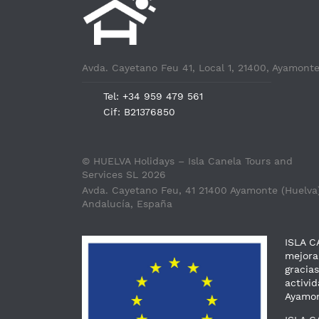
Avda. Cayetano Feu 41, Local 1, 21400, Ayamont
Tel: +34 959 479 561
Cif: B21376850
© HUELVA Holidays – Isla Canela Tours and
Services SL 2026
Avda. Cayetano Feu, 41 21400 Ayamonte (Huelva)
Andalucía, España
ISLA C
mejora
gracia
activi
Ayamon