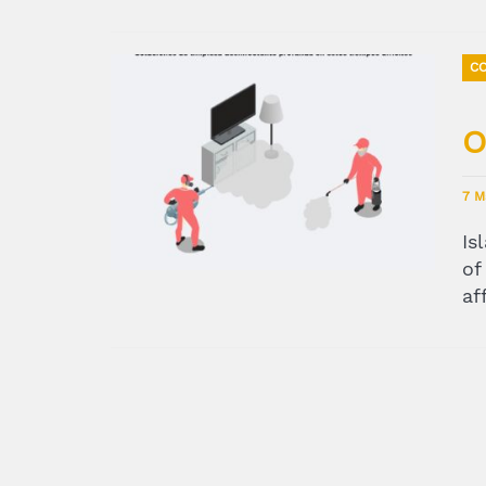
CO
O
7 M
Is
of
af