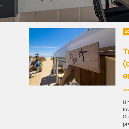
CO
T
(
e
8 M
Un
In
Ci
pr