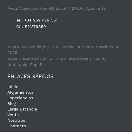
Avda. Cayetano Feu 41, Local 1, 21400, Ayamonte
Tel: +34 959 479 561
Cif: B21376850
© HUELVA Holidays – Isla Canela Tours and Services SL
2026
Avda. Cayetano Feu, 41 21400 Ayamonte (Huelva),
Andalucía, España
ENLACES RÁPIDOS
Inicio
Alojamientos
Experiencias
Blog
Larga Estancia
Venta
Nosotros
Contacto