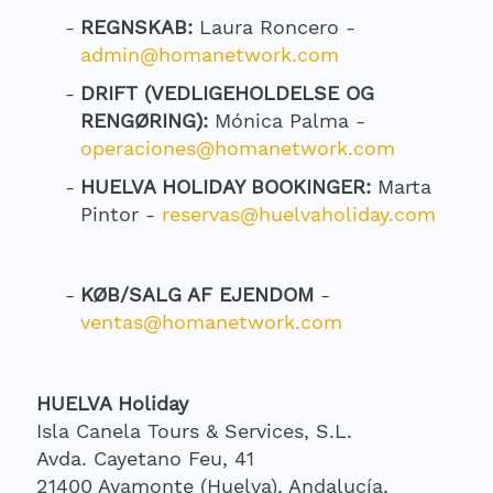
REGNSKAB:
Laura Roncero -
admin@homanetwork.com
DRIFT (VEDLIGEHOLDELSE OG
RENGØRING):
Mónica Palma -
operaciones@homanetwork.com
HUELVA HOLIDAY BOOKINGER:
Marta
Pintor -
reservas@huelvaholiday.com
KØB/SALG AF EJENDOM
-
ventas@homanetwork.com
HUELVA Holiday
Isla Canela Tours & Services, S.L.
Avda. Cayetano Feu, 41
21400 Ayamonte (Huelva), Andalucía,