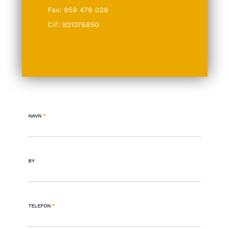
Fax: 959 479 029
Cif: B21376850
NAVN
*
BY
TELEFON
*