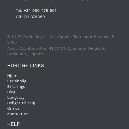
Tel: +34 959 479 561
Cif: B21376850
© HUELVA Holidays – Isla Canela Tours and Services SL
2026
Avda. Cayetano Feu, 41 21400 Ayamonte (Huelva),
Andalucía, España
HURTIGE LINKS
Hjem
Feriebolig
Erfaringer
Blog
Longstay
Boliger til salg
Om os
Kontakt os
HELP