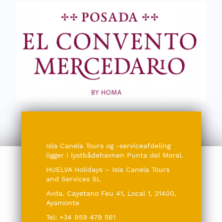
Isla Canela Tours og -serviceafdeling
ligger i lystbådehavnen Punta del Moral.
HUELVA Holidays – Isla Canela Tours
and Services SL
Avda. Cayetano Feu 41, Local 1, 21400,
Ayamonte
Tel: +34 959 479 561