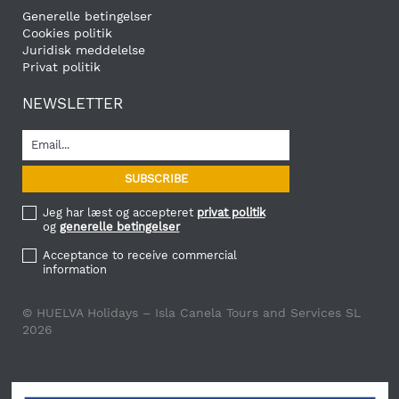
Generelle betingelser
Cookies politik
Juridisk meddelelse
Privat politik
NEWSLETTER
Jeg har læst og accepteret
privat politik
og
generelle betingelser
Acceptance to receive commercial
information
© HUELVA Holidays – Isla Canela Tours and Services SL
2026