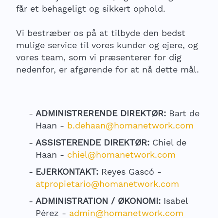
får et behageligt og sikkert ophold.
Vi bestræber os på at tilbyde den bedst
mulige service til vores kunder og ejere, og
vores team, som vi præsenterer for dig
nedenfor, er afgørende for at nå dette mål.
ADMINISTRERENDE DIREKTØR:
Bart de
Haan -
b.dehaan@homanetwork.com
ASSISTERENDE DIREKTØR:
Chiel de
Haan -
chiel@homanetwork.com
EJERKONTAKT:
Reyes Gascó -
atpropietario@homanetwork.com
ADMINISTRATION / ØKONOMI:
Isabel
Pérez -
admin@homanetwork.com