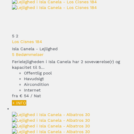
5
2
Los Cisnes 184
Isla Canela -
Lejlighed
5 Bedømmelser
Ferielejligheden i Isla Canela har 2 soveværelse(r) og
kapacitet til 5...
Offentlig pool
Havudsigt
Aircondition
Internet
fra
€ 54
/ Nat
+ INFO