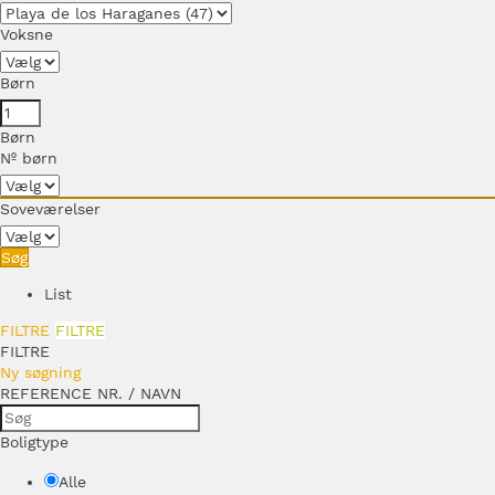
Voksne
Børn
Børn
Nº børn
Soveværelser
Søg
List
FILTRE
FILTRE
FILTRE
Ny søgning
REFERENCE NR. / NAVN
Boligtype
Alle