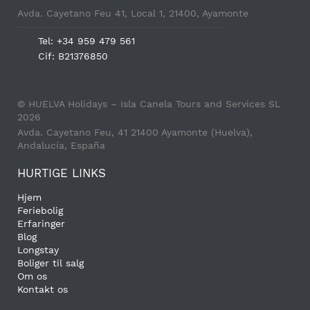
Avda. Cayetano Feu 41, Local 1, 21400, Ayamonte
Tel: +34 959 479 561
Cif: B21376850
© HUELVA Holidays – Isla Canela Tours and Services SL
2026
Avda. Cayetano Feu, 41 21400 Ayamonte (Huelva),
Andalucía, España
HURTIGE LINKS
Hjem
Feriebolig
Erfaringer
Blog
Longstay
Boliger til salg
Om os
Kontakt os