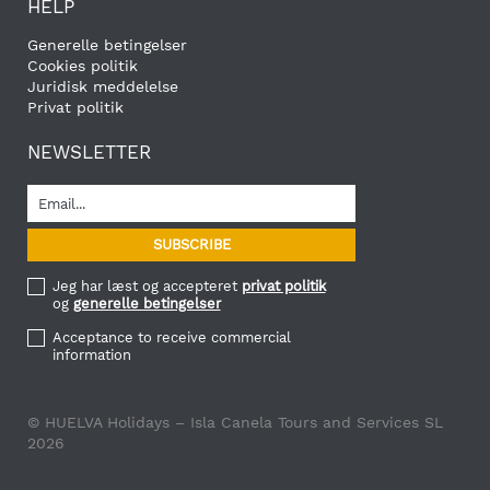
HELP
Generelle betingelser
Cookies politik
Juridisk meddelelse
Privat politik
NEWSLETTER
Jeg har læst og accepteret
privat politik
og
generelle betingelser
Acceptance to receive commercial
information
© HUELVA Holidays – Isla Canela Tours and Services SL
2026