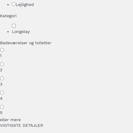
Lejlighed
Kategori
Longstay
Badeværelser og toiletter
1
2
3
4
5
eller mere
VIGTIGSTE DETAJLER