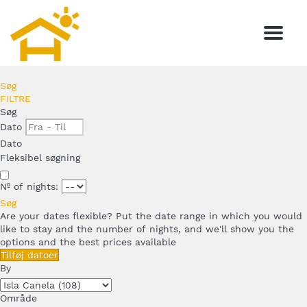
Menu
Søg
FILTRE
Søg
Dato
Dato
Fleksibel søgning
Nº of nights:
Søg
Are your dates flexible?
Put the date range in which you would
like to stay and the number of nights, and we'll show you the
options and the best prices available
Tilføj datoer
By
Område