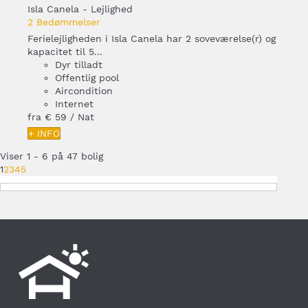
Isla Canela -
Lejlighed
2 Bedømmelser
Ferielejligheden i Isla Canela har 2 soveværelse(r) og
kapacitet til 5...
Dyr tilladt
Offentlig pool
Aircondition
Internet
fra
€ 59
/ Nat
+ INFO
Viser 1 - 6 på 47 bolig
1
2
3
4
5