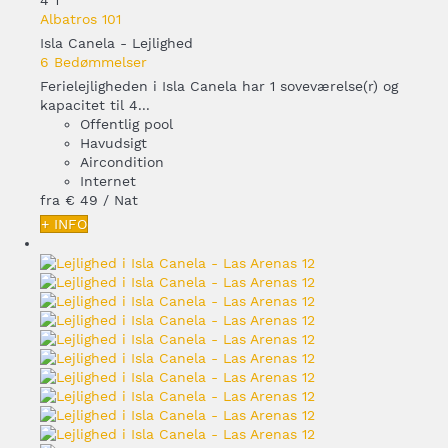
4
1
Albatros 101
Isla Canela -
Lejlighed
6 Bedømmelser
Ferielejligheden i Isla Canela har 1 soveværelse(r) og
kapacitet til 4...
Offentlig pool
Havudsigt
Aircondition
Internet
fra
€ 49
/ Nat
+ INFO