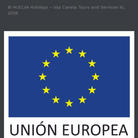
© HUELVA Holidays – Isla Canela Tours and Services SL
2026