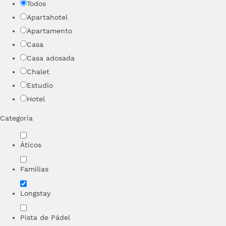
Todos
Apartahotel
Apartamento
Casa
Casa adosada
Chalet
Estudio
Hotel
Categoría
Áticos
Familias
Longstay
Pista de Pádel