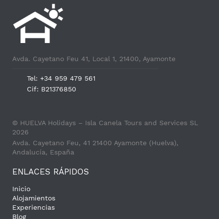
Avda. Cayetano Feu 41, Local 1, 21400, Ayamonte
Tel: +34 959 479 561
Cif: B21376850
© HUELVA Holidays – Isla Canela Tours and Services SL
2026
Avda. Cayetano Feu, 41 21400 Ayamonte (Huelva),
Andalucía, España
ENLACES RÁPIDOS
Inicio
Alojamientos
Experiencias
Blog